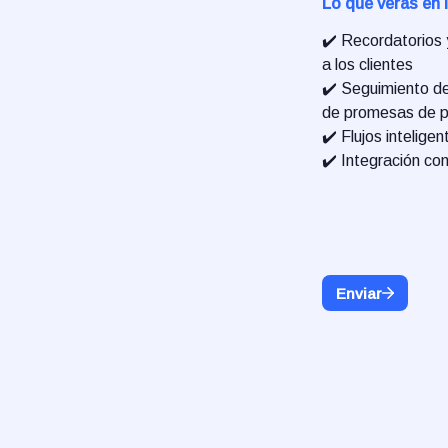
Lo que verás en 
✔️ Recordatorios
a los clientes
✔️ Seguimiento de
de promesas de p
✔️ Flujos intelige
✔️ Integración co
Enviar