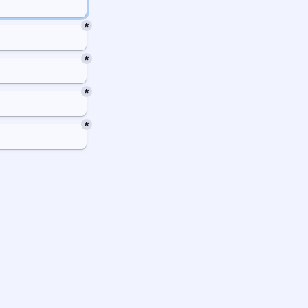
*
*
*
*